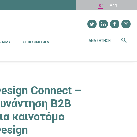
gr
engl
SEARCH
Search fo
Α ΜΑΣ
ΕΠΙΚΟΙΝΩΝΙΑ
esign Connect –
υνάντηση B2B
ια καινοτόμο
esign