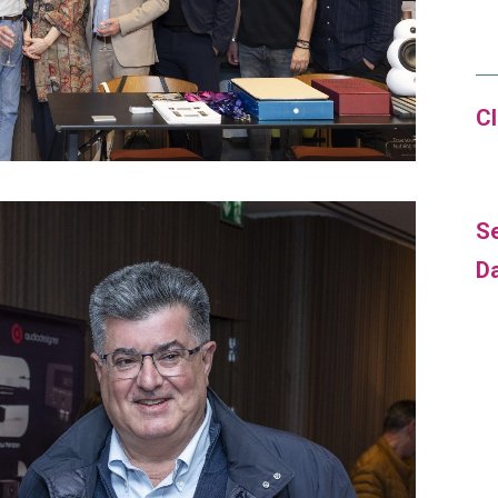
Cl
Se
D