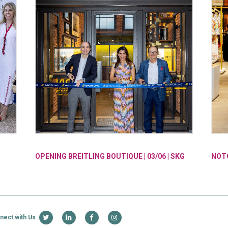
SKG
NOTOS – “THE FASHION BOX”
KTIR
στη
nect with Us